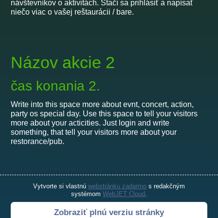
návštevníkov o aktivitách. Stačí sa prihlásiť a napísať
niečo viac o vašej reštaurácii / bare.
Názov akcie 2
čas konania 2.
Write into this space more about evnt, concert, action,
party os special day. Use this space to tell your visitors
more about your acticities. Just login and write
something, that tell your visitors more about your
restorance/pub.
Vytvorte si vlastnú
webstránku zadarmo
s redakčným
systémom
WebJET Cloud
.
Zobraziť plnú verziu stránky